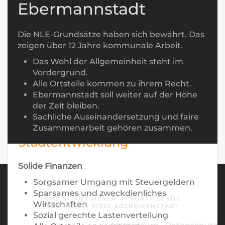
Ebermannstadt
Trinkbrunnen im Altstadtbereich
Freibad EbserMare – betrieben von unseren
Stadtwerken
Die NLE-Grundsätze haben sich bewährt. Das
zeigen über 12 Jahre kommunale Arbeit.
Finanzielle und personelle Absicherung
Publikumsfreundliche Öffnungszeiten
Das Wohl der Allgemeinheit steht im
und Eintrittspreise
Vordergrund.
Qualifizierte Badeaufsicht
Alle Ortsteile kommen zu ihrem Recht.
Ebermannstadt soll weiter auf der Höhe
der Zeit bleiben.
Sachliche Auseinandersetzung und faire
Zukunftsorientierte
Zusammenarbeit gehören zusammen.
Stadtentwicklung
Solide Finanzen
NEUE LISTE EBERMANNSTADT
Sorgsamer Umgang mit Steuergeldern
Sparsames und zweckdienliches
CHRISTIANE MEYER, 1. VORSITZENDE
Wirtschaften
DEBERT 7B, 91320 EBERMANNSTADT
Sozial gerechte Lastenverteilung