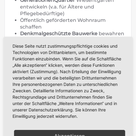
GenerationenQuartier
Wiesentgarten
entwickeln (v.a. für Ältere und
Pflegebedürftige)
Öffentlich geförderten Wohnraum
schaffen
Denkmalgeschützte Bauwerke
bewahren
als Zeugen unserer Geschichte
Diese Seite nutzt zustimmungspflichtige cookies und
Technologien von Drittanbietern, um bestimmte
Funktionen einzubinden. Wenn Sie auf die Schaltfläche
„Alle akzeptieren“ klicken, werden diese Funktionen
Klimaschutz und
aktiviert (Zustimmung). Nach Erteilung der Einwilligung
Energiewende
verarbeiten wir und die beteiligten Drittunternehmen
Ihre personenbezogenen Daten zu unterschiedlichen
Zwecken. Detaillierte Informationen zu Zweck,
Wir tragen aktiv zur Energiewende bei:
Rechtsgrundlage und Drittunternehmen finden Sie
Windkraft
: Windräder im Bereich Lange
unter der Schaltfläche „Weitere Informationen“ und in
Meile Süd mit Bürgerbeteiligung
unserer Datenschutzerklärung. Sie können Ihre
Solarenergie
: Großflächige PV-Anlagen
Einwilligung jederzeit widerrufen.
der Stadtwerke in Eschlipp und Neuses-
Poxstall
Biomasseheizkraftwerk
: Wärmenetz