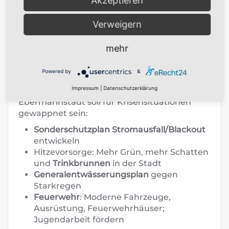
Akzeptieren
erweitern
Wärmekonzept bis 2028
gemeinsam mit
Verweigern
Unterleinleiter und Wiesenttal entwickeln
mehr
Powered by
&
Krisensicherheit und Vorsorge
Impressum
|
Datenschutzerklärung
Ebermannstadt soll für Krisensituationen
gewappnet sein:
Sonderschutzplan Stromausfall/Blackout
entwickeln
Hitzevorsorge: Mehr Grün, mehr Schatten
und
Trinkbrunnen
in der Stadt
Generalentwässerungsplan
gegen
Starkregen
Feuerwehr
: Moderne Fahrzeuge,
Ausrüstung, Feuerwehrhäuser;
Jugendarbeit fördern