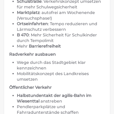
Schulstraße
: Verkehrskonzept umsetzen
für mehr Schulwegsicherheit
Marktplatz
: autofrei am Wochenende
(Versuchsphase!)
Ortseinfahrten
: Tempo reduzieren und
Lärmschutz verbessern
B 470
: Mehr Sicherheit für Schulkinder
durch Tempolimit
Mehr
Barrierefreiheit
Radverkehr ausbauen
Wege durch das Stadtgebiet klar
kennzeichnen
Mobilitätskonzept des Landkreises
umsetzen
Öffentlicher Verkehr
Halbstundentakt der agilis-Bahn im
Wiesenttal
anstreben
Pendlerparkplätze und
Fahrradunterstände schaffen