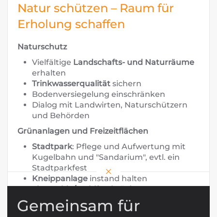
Natur schützen – Raum für
Erholung schaffen
Naturschutz
Vielfältige
Landschafts- und Naturräume
erhalten
Trinkwasserqualität
sichern
Bodenversiegelung einschränken
Dialog mit Landwirten, Naturschützern
und Behörden
Grünanlagen und Freizeitflächen
Stadtpark
: Pflege und Aufwertung mit
Kugelbahn und "Sandarium", evtl. ein
Stadtparkfest
Kneippanlage
instand halten
Flutmulde/ Kohlfurtbrücke
:
Aktivitätsangebote von Tischtennis bis
Gemeinsam für
Pump-Track