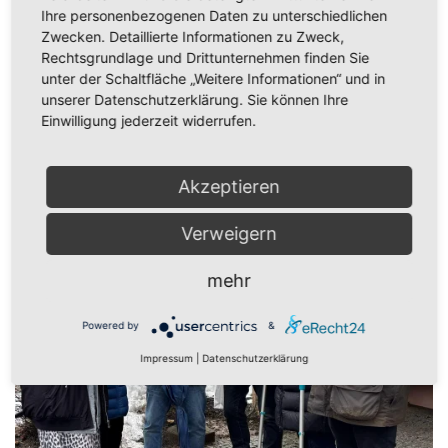
wie zum Beispiel Verbesserungen im Winterdienst
Ihre personenbezogenen Daten zu unterschiedlichen
oder die Ausbesserung von Straßenschäden. Dass
Zwecken. Detaillierte Informationen zu Zweck,
man sich in Buckenreuth vor allem über die
Rechtsgrundlage und Drittunternehmen finden Sie
gelungene Kanal- und Straßensanierung freut,
unter der Schaltfläche „Weitere Informationen“ und in
war in allen Gesprächen zu spüren.
Insgesamt
unserer Datenschutzerklärung. Sie können Ihre
wurde deutlich, dass man mit der Arbeit von
Einwilligung jederzeit widerrufen.
Christiane Meyer
sehr
zufrieden ist und ihr für die
Wahl viel Erfolg wünscht.
Akzeptieren
Verweigern
mehr
Powered by
&
Impressum
|
Datenschutzerklärung