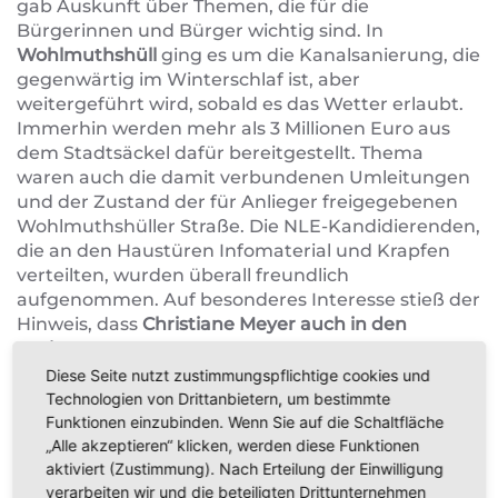
gab Auskunft über Themen, die für die
Bürgerinnen und Bürger wichtig sind. In
Wohlmuthshüll
ging es um die Kanalsanierung, die
gegenwärtig im Winterschlaf ist, aber
weitergeführt wird, sobald es das Wetter erlaubt.
Immerhin werden mehr als 3 Millionen Euro aus
dem Stadtsäckel dafür bereitgestellt. Thema
waren auch die damit verbundenen Umleitungen
und der Zustand der für Anlieger freigegebenen
Wohlmuthshüller Straße. Die NLE-Kandidierenden,
die an den Haustüren Infomaterial und Krapfen
verteilten, wurden überall freundlich
aufgenommen. Auf besonderes Interesse stieß der
Hinweis, dass
Christiane Meyer auch in den
Kreistag
gewählt werden muss. Nur so können
EBSer Anliegen vernehmbar und mit Gewicht
Diese Seite nutzt zustimmungspflichtige cookies und
eingebracht werden.
Technologien von Drittanbietern, um bestimmte
Funktionen einzubinden. Wenn Sie auf die Schaltfläche
Auch in
Buckenreuth
und
Wolkenstein
kam man
„Alle akzeptieren“ klicken, werden diese Funktionen
unter dem orangefarbigen NLE-Schirm
aktiviert (Zustimmung). Nach Erteilung der Einwilligung
zusammen, um örtliche Anliegen zu besprechen,
verarbeiten wir und die beteiligten Drittunternehmen